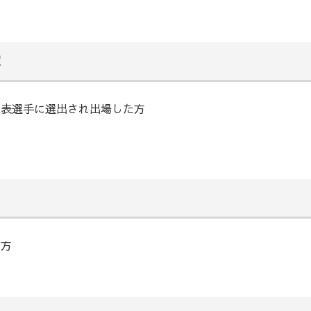
賞
代表選手に選出され出場した方
た方