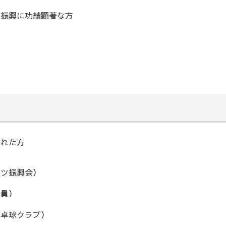
及振興に功績顕著な方
された方
ーツ振興会）
教員）
ア卓球クラブ）